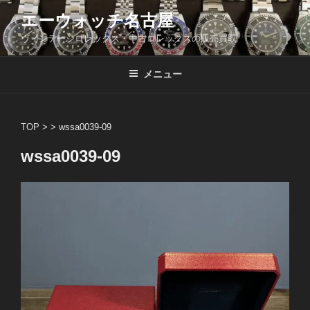
コ
エーウォッチ名古屋
ン
ヴィンテージロレックス・中古ロレックスの販売買取
テ
ン
ツ
メニュー
へ
ス
キ
TOP
> >
wssa0039-09
ッ
wssa0039-09
プ