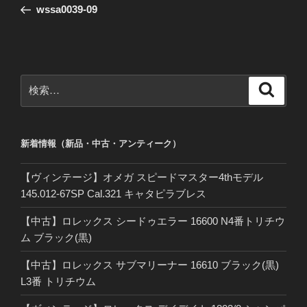
の
wssa0039-09
ナ
投
ビ
稿
ゲ
ー
検
検
シ
索
索:
ョ
ン
新着情報（新品・中古・アンティーク）
【ヴィンテージ】オメガ スピードマスター4thモデル
145.012-67SP Cal.321 キャタピラブレス
【中古】ロレックス シードゥエラー 16600 N4番トリチウ
ム ブラック(黒)
【中古】ロレックス サブマリーナー 16610 ブラック(黒)
L3番 トリチウム