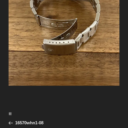
投
前
前
稿
の
16570whn1-08
ナ
投