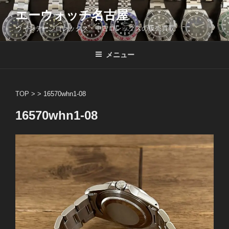
コ
エーウォッチ名古屋
ン
ヴィンテージロレックス・中古ロレックスの販売買取
テ
ン
ツ
メニュー
へ
ス
キ
TOP
> >
16570whn1-08
ッ
16570whn1-08
プ