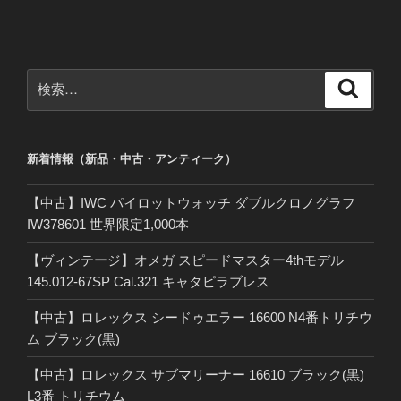
ビ
稿
ゲ
ー
検
検
シ
索
索:
ョ
ン
新着情報（新品・中古・アンティーク）
【中古】IWC パイロットウォッチ ダブルクロノグラフ
IW378601 世界限定1,000本
【ヴィンテージ】オメガ スピードマスター4thモデル
145.012-67SP Cal.321 キャタピラブレス
【中古】ロレックス シードゥエラー 16600 N4番トリチウ
ム ブラック(黒)
【中古】ロレックス サブマリーナー 16610 ブラック(黒)
L3番 トリチウム