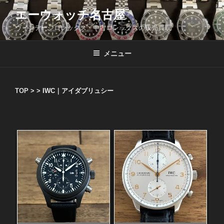
コ
エーウォッチ名古屋
ン
ヴィンテージロレックス・中古ロレックスの販売買取
テ
ン
ツ
メニュー
へ
ス
キ
TOP
> >
IWC｜アイダブリュシー
ッ
プ