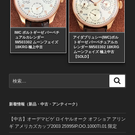
IWC ポルトギーゼ パーペチ
ュアルカレンダー
アイダブリュシー(IWC)ポル
IW503302 ムーンフェイズ
トギーゼ パーペチュアルカ
18KRG 極上中古
レンダー IW503302 18KRG
ムーンフェイズ 極上中古
【SOLD】
検
検
索
索:
新着情報（新品・中古・アンティーク）
【中古】オーデマピゲ ロイヤルオーク オフショア アリン
ギ アメリカズカップ2003 25995IP.OO.1000TI.01 限定