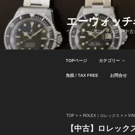
コ
ン
テ
エーウォッチ
ン
ヴィンテージロレックス・中古
ツ
へ
ス
キ
TOPページ
カテゴリー
ッ
プ
免税 / TAX FREE
お問合せ
TOP
> >
ROLEX｜ロレックス
> >
VI
【中古】ロレックス 