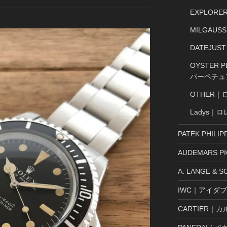
EXPLOR
MILGAU
DATEJU
OYSTER
パーペチュ
OTHER｜
Ladys｜
PATEK PHI
AUDEMARS 
A. LANGE 
IWC｜アイダ
CARTIER｜