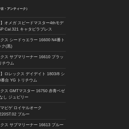
中古・アンティーク）
】オメガ スピードマスター4thモデ
67SP Cal.321 キャタピラブレス
ス シードゥエラー 16600 N4番ト
ク(黒)
ス サブマリーナー 16610 ブラッ
トリチウム
ロレックス デイデイト 1803/8 シ
8番台 YG トリチウム
ス GMTマスター 16750 赤青ベゼ
チなし ジュビリー
マピゲ ロイヤルオーク
1220ST.02 ブルー
ス サブマリーナー 16613 ブルー