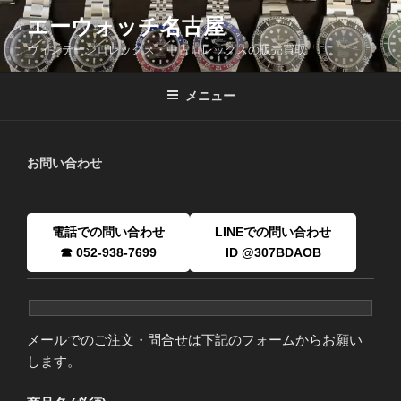
コ
エーウォッチ名古屋
ン
ヴィンテージロレックス・中古ロレックスの販売買取
テ
ン
ツ
メニュー
へ
ス
キ
お問い合わせ
ッ
プ
電話での問い合わせ
LINEでの問い合わせ
☎ 052-938-7699
ID @307BDAOB
メールでのご注文・問合せは下記のフォームからお願い
します。