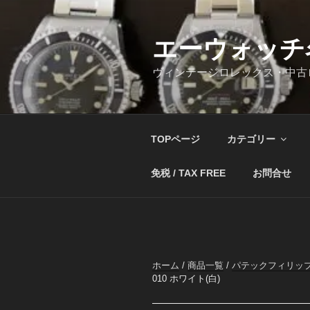
コ
ン
テ
エーウォッチ
ン
ヴィンテージロレックス・中古
ツ
へ
ス
キ
TOPページ
カテゴリー
ッ
プ
免税 / TAX FREE
お問合せ
ホーム
/
商品一覧
/
パテックフィリッ
010 ホワイト(白)