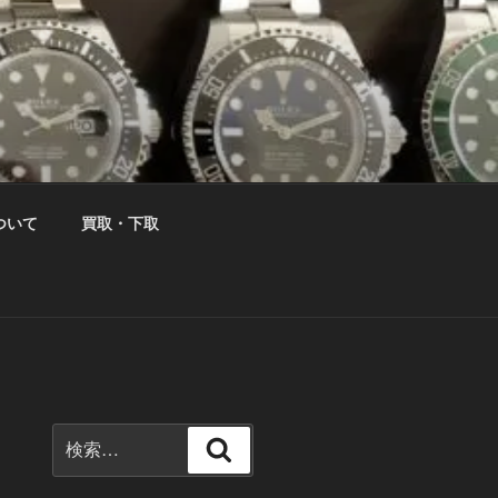
ついて
買取・下取
検
検
索:
索