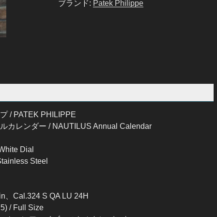
ブランド:
Patek Philippe
PATEK PHILIPPE
ー / NAUTILUS Annual Calendar
te Dial
less Steel
、Cal.324 S QA LU 24H
Full Size