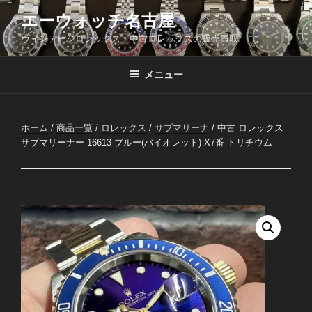
コ
エーウォッチ名古屋
ン
ヴィンテージロレックス・中古ロレックスの販売買取
テ
ン
ツ
メニュー
へ
ス
キ
ホーム
/
商品一覧
/
ロレックス
/
サブマリーナ
/ 中古 ロレックス
ッ
サブマリーナー 16613 ブルー(バイオレット) X7番 トリチウム
プ