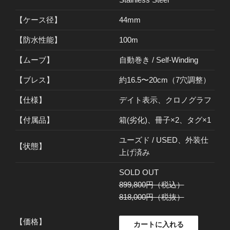
【ケース径】
44mm
【防水性能】
100m
【ムーブ】
自動巻き / Self-Winding
【ブレス】
約16.5〜20cm（7穴調整）
【仕様】
デイト表示、クロノグラフ
【付属品】
箱(劣化)、冊子×2、タグ×1
ユーズド / USED、外装仕
【状態】
上げ済み
SOLD OUT
899,800円（税込）
818,000円（税抜）
【価格】
カートに入れる