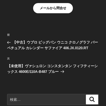
メールから問合せ
投
前
前
稿
の
【中古】ウブロ ビッグバン ウニコ クロノグラフ パー
ナ
投
ペチュアル カレンダー サファイア 406.JX.0120.RT
ビ
稿
ゲ
次
次
の
ー
【未使用】ヴァシュロン コンスタンタン フィフティーシ
投
シ
ックス 4600E/110A-B487 ブルー
稿
ョ
ン
検
検
索
索: