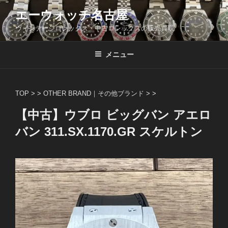
コ
エーウォッチ名古屋
ン
ヴィンテージロレックス・中古ロレックスの販売買取
テ
ン
ツ
メニュー
へ
ス
キ
TOP
> >
OTHER BRAND｜その他ブランド
> >
ッ
【中古】ウブロ ビッグバン アエロ
プ
バン 311.SX.1170.GR スケルトン