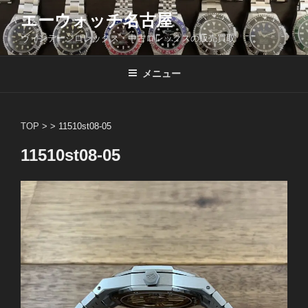
コ
エーウォッチ名古屋
ン
ヴィンテージロレックス・中古ロレックスの販売買取
テ
ン
ツ
メニュー
へ
ス
キ
TOP
> >
11510st08-05
ッ
11510st08-05
プ