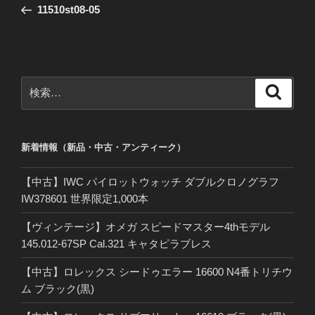
の
11510st08-05
ナ
投
ビ
稿
ゲ
ー
検
検
シ
索
索:
ョ
ン
新着情報（新品・中古・アンティーク）
【中古】IWC パイロットウォッチ ダブルクロノグラフ
IW378601 世界限定1,000本
【ヴィンテージ】オメガ スピードマスター4thモデル
145.012-67SP Cal.321 キャタピラブレス
【中古】ロレックス シードゥエラー 16600 N4番トリチウ
ム ブラック(黒)