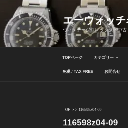
コ
ン
テ
エーウォッチ
ン
ヴィンテージロレックス・中古
ツ
へ
ス
キ
TOPページ
カテゴリー
ッ
プ
免税 / TAX FREE
お問合せ
TOP
> >
116598z04-09
116598z04-09