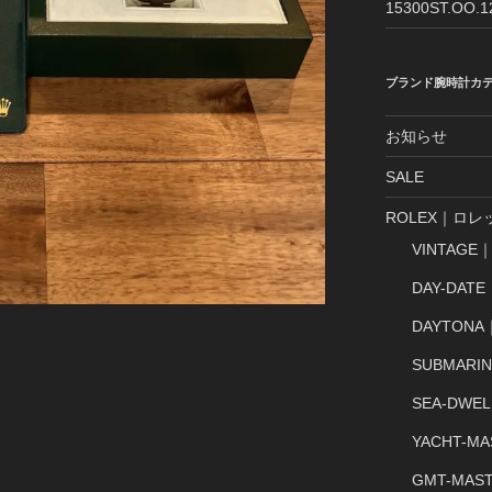
15300ST.OO.
ブランド腕時計カ
お知らせ
SALE
ROLEX｜ロレ
VINTAG
DAY-DA
DAYTON
SUBMAR
SEA-DW
YACHT-
GMT-MA