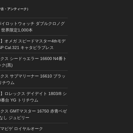
中古・アンティーク）
 パイロットウォッチ ダブルクロノグ
1 世界限定1,000本
】オメガ スピードマスター4thモデ
67SP Cal.321 キャタピラブレス
ス シードゥエラー 16600 N4番ト
ク(黒)
ス サブマリーナー 16610 ブラッ
トリチウム
ロレックス デイデイト 1803/8 シ
8番台 YG トリチウム
ス GMTマスター 16750 赤青ベゼ
チなし ジュビリー
マピゲ ロイヤルオーク