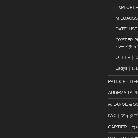
EXPLOR
MILGAU
DATEJU
OYSTER
パーペチュ
OTHER｜
Ladys｜
PATEK PHI
AUDEMARS 
A. LANGE 
IWC｜アイダ
CARTIER｜