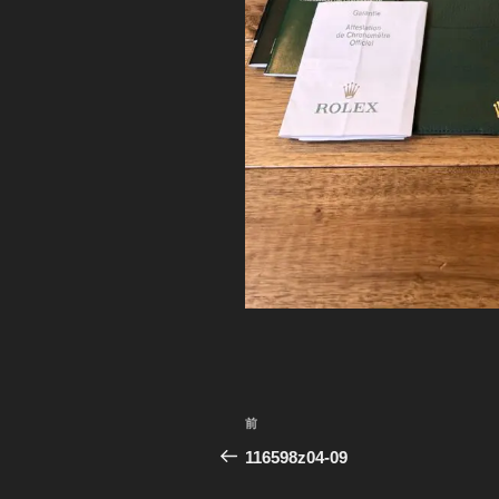
投
前
前
稿
の
116598z04-09
投
ナ