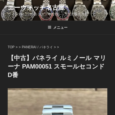
コ
エーウォッチ名古屋
ン
ヴィンテージロレックス・中古ロレックスの販売買取
テ
ン
ツ
メニュー
へ
ス
キ
TOP
> >
PANERAI / パネライ
> >
ッ
【中古】パネライ ルミノール マリ
プ
ーナ PAM00051 スモールセコンド
D番