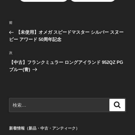
投
前
前
稿
の
【未使用】オメガ スピードマスター シルバー スヌー
ナ
投
ピー アワード 50周年記念
ビ
稿
ゲ
次
次
の
ー
【中古】フランクミュラー ロングアイランド 952QZ PG
投
シ
ブルー(青)
稿
ョ
ン
検
検
索
索:
新着情報（新品・中古・アンティーク）