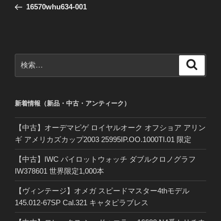
の
16570whu634-001
ナ
投
ビ
稿
ゲ
ー
検
検
シ
索
索:
ョ
ン
新着情報（新品・中古・アンティーク）
【中古】オーデマピゲ ロイヤルオーク オフショア アリン
ギ アメリカズカップ2003 25995IP.OO.1000TI.01 限定
【中古】IWC パイロットウォッチ ダブルクロノグラフ
IW378601 世界限定1,000本
【ヴィンテージ】オメガ スピードマスター4thモデル
145.012-67SP Cal.321 キャタピラブレス