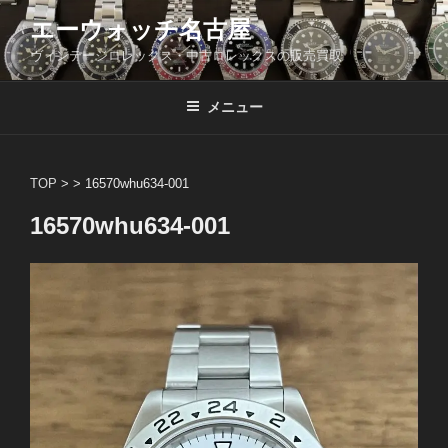
コ
エーウォッチ名古屋
ン
ヴィンテージロレックス・中古ロレックスの販売買取
テ
ン
ツ
メニュー
へ
ス
キ
TOP
> >
16570whu634-001
ッ
16570whu634-001
プ