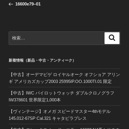
の
16600e79–01
ナ
投
ビ
稿
ゲ
ー
検
検
シ
索
索:
ョ
ン
新着情報（新品・中古・アンティーク）
【中古】オーデマピゲ ロイヤルオーク オフショア アリン
ギ アメリカズカップ2003 25995IP.OO.1000TI.01 限定
【中古】IWC パイロットウォッチ ダブルクロノグラフ
IW378601 世界限定1,000本
【ヴィンテージ】オメガ スピードマスター4thモデル
145.012-67SP Cal.321 キャタピラブレス