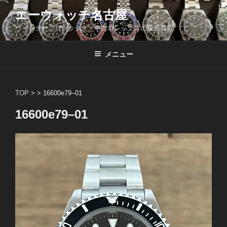
コ
エーウォッチ名古屋
ン
ヴィンテージロレックス・中古ロレックスの販売買取
テ
ン
ツ
メニュー
へ
ス
キ
TOP
> >
16600e79–01
ッ
16600e79–01
プ