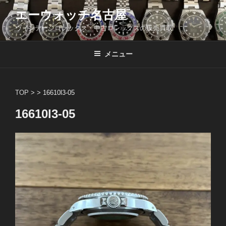
コ
エーウォッチ名古屋
ン
ヴィンテージロレックス・中古ロレックスの販売買取
テ
ン
ツ
メニュー
へ
ス
キ
TOP
> >
16610l3-05
ッ
16610l3-05
プ