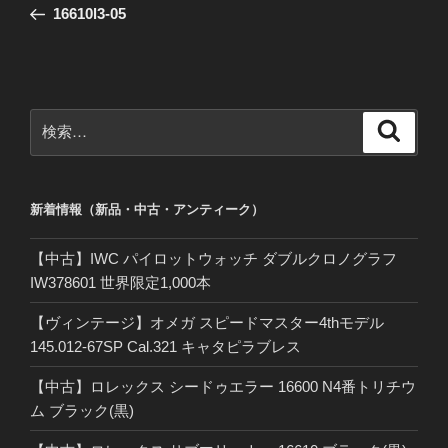
の
16610l3-05
ナ
投
ビ
稿
ゲ
ー
検
検
シ
索
索:
ョ
ン
新着情報（新品・中古・アンティーク）
【中古】IWC パイロットウォッチ ダブルクロノグラフ
IW378601 世界限定1,000本
【ヴィンテージ】オメガ スピードマスター4thモデル
145.012-67SP Cal.321 キャタピラブレス
【中古】ロレックス シードゥエラー 16600 N4番トリチウ
ム ブラック(黒)