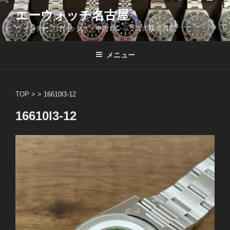
コ
エーウォッチ名古屋
ン
ヴィンテージロレックス・中古ロレックスの販売買取
テ
ン
ツ
メニュー
へ
ス
キ
TOP
> >
16610l3-12
ッ
16610l3-12
プ