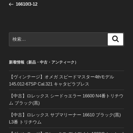
の
16610l3-12
ナ
投
ビ
稿
ゲ
ー
検
検
シ
索
索:
ョ
ン
新着情報（新品・中古・アンティーク）
【ヴィンテージ】オメガ スピードマスター4thモデル
145.012-67SP Cal.321 キャタピラブレス
【中古】ロレックス シードゥエラー 16600 N4番トリチウ
ム ブラック(黒)
【中古】ロレックス サブマリーナー 16610 ブラック(黒)
L3番 トリチウム