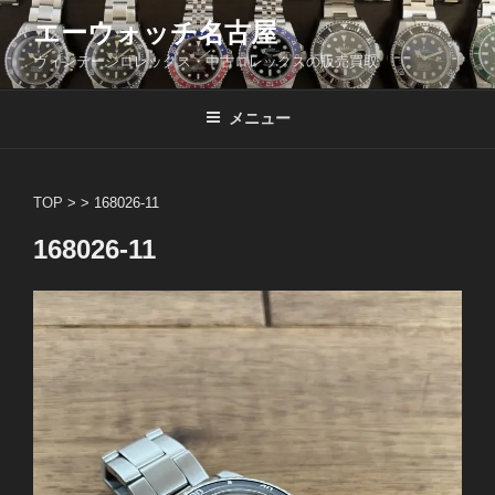
コ
エーウォッチ名古屋
ン
ヴィンテージロレックス・中古ロレックスの販売買取
テ
ン
ツ
メニュー
へ
ス
キ
TOP
> >
168026-11
ッ
168026-11
プ