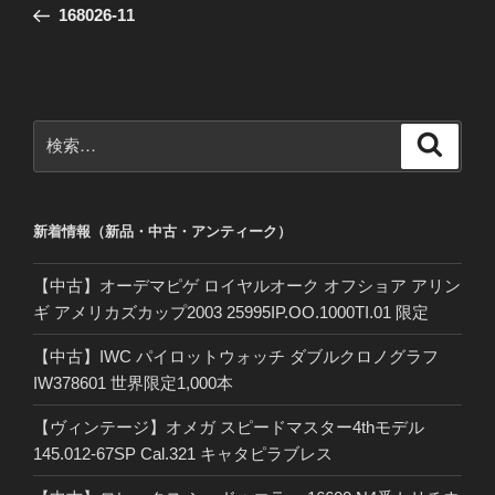
の
168026-11
ナ
投
ビ
稿
ゲ
ー
検
検
シ
索
索:
ョ
ン
新着情報（新品・中古・アンティーク）
【中古】オーデマピゲ ロイヤルオーク オフショア アリン
ギ アメリカズカップ2003 25995IP.OO.1000TI.01 限定
【中古】IWC パイロットウォッチ ダブルクロノグラフ
IW378601 世界限定1,000本
【ヴィンテージ】オメガ スピードマスター4thモデル
145.012-67SP Cal.321 キャタピラブレス