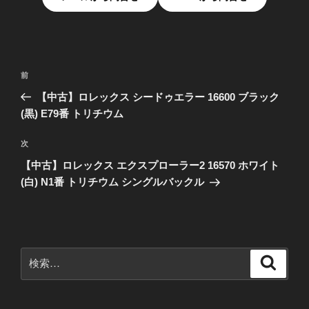
投
前
前
稿
の
【中古】ロレックス シードゥエラー 16600 ブラック
ナ
投
(黒) E79番 トリチウム
ビ
稿
ゲ
次
次
の
ー
【中古】ロレックス エクスプローラー2 16570 ホワイト
投
シ
(白) N1番 トリチウム シングルバックル
稿
ョ
ン
検
検
索
索: