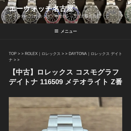
コ
エーウォッチ名古屋
ン
ヴィンテージロレックス・中古ロレックスの販売買取
テ
ン
ツ
メニュー
へ
ス
キ
TOP
> >
ROLEX｜ロレックス
> >
DAYTONA｜ロレックス デイト
ッ
ナ
> >
プ
【中古】ロレックス コスモグラフ
デイトナ 116509 メテオライト Z番