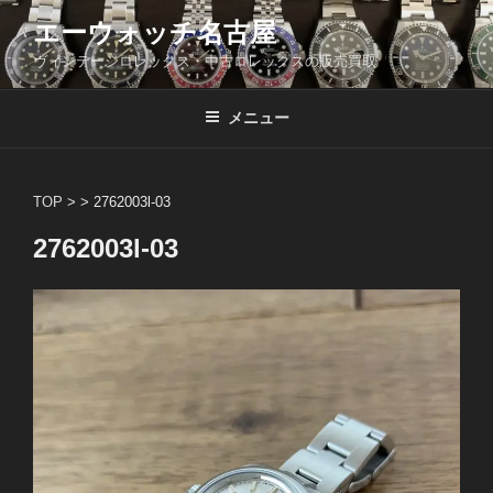
コ
エーウォッチ名古屋
ン
ヴィンテージロレックス・中古ロレックスの販売買取
テ
ン
ツ
メニュー
へ
ス
キ
TOP
> >
2762003l-03
ッ
2762003l-03
プ