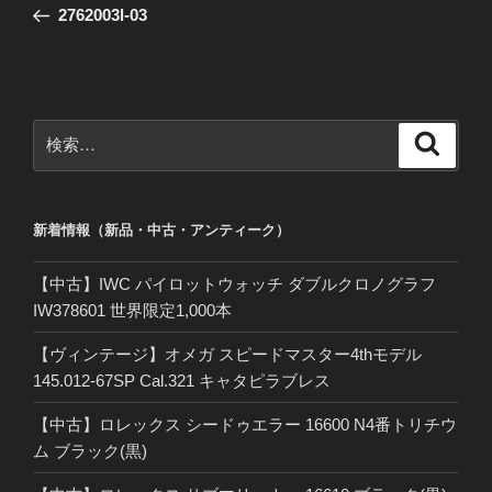
の
2762003l-03
ナ
投
ビ
稿
ゲ
ー
検
検
シ
索
索:
ョ
ン
新着情報（新品・中古・アンティーク）
【中古】IWC パイロットウォッチ ダブルクロノグラフ
IW378601 世界限定1,000本
【ヴィンテージ】オメガ スピードマスター4thモデル
145.012-67SP Cal.321 キャタピラブレス
【中古】ロレックス シードゥエラー 16600 N4番トリチウ
ム ブラック(黒)