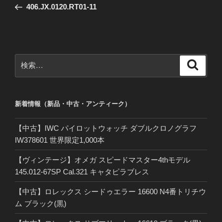
の
406.JX.0120.RT01-11
ナ
投
ビ
稿
ゲ
ー
検
検
シ
索
索:
ョ
ン
新着情報（新品・中古・アンティーク）
【中古】IWC パイロットウォッチ ダブルクロノグラフ
IW378601 世界限定1,000本
【ヴィンテージ】オメガ スピードマスター4thモデル
145.012-67SP Cal.321 キャタピラブレス
【中古】ロレックス シードゥエラー 16600 N4番トリチウ
ム ブラック(黒)