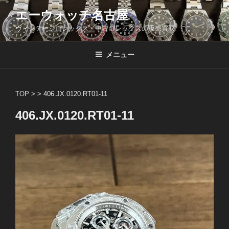
コ
エーウォッチ名古屋
ン
ヴィンテージロレックス・中古ロレックスの販売買取
テ
ン
ツ
メニュー
へ
ス
キ
TOP
> >
406.JX.0120.RT01-11
ッ
406.JX.0120.RT01-11
プ