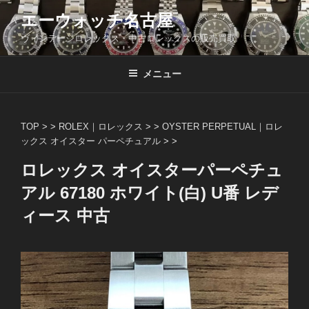
コ
エーウォッチ名古屋
ン
ヴィンテージロレックス・中古ロレックスの販売買取
テ
ン
ツ
メニュー
へ
ス
キ
TOP
> >
ROLEX｜ロレックス
> >
OYSTER PERPETUAL｜ロレ
ッ
ックス オイスター パーペチュアル
> >
プ
ロレックス オイスターパーペチュ
アル 67180 ホワイト(白) U番 レデ
ィース 中古