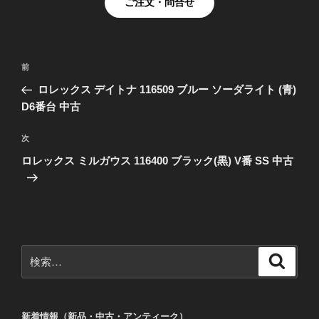
ご注文・問合せ
投
前
前
稿
の
ロレックス デイトナ 116509 ブルー ソーダライト (青)
ナ
投
D6番台 中古
ビ
稿
ゲ
次
次
の
ー
ロレックス ミルガウス 116400 ブラック(黒) V番 SS 中古
投
シ
稿
ョ
ン
検
検
索
索:
新着情報（新品・中古・アンティーク）