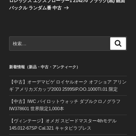
ロレックス エクスプローラー1 214270 ブラック(黒) 鏡面
投
シ
バックル ランダム番 中古
稿
ョ
ン
検
検
索
索:
新着情報（新品・中古・アンティーク）
【中古】オーデマピゲ ロイヤルオーク オフショア アリン
ギ アメリカズカップ2003 25995IP.OO.1000TI.01 限定
【中古】IWC パイロットウォッチ ダブルクロノグラフ
IW378601 世界限定1,000本
【ヴィンテージ】オメガ スピードマスター4thモデル
145.012-67SP Cal.321 キャタピラブレス