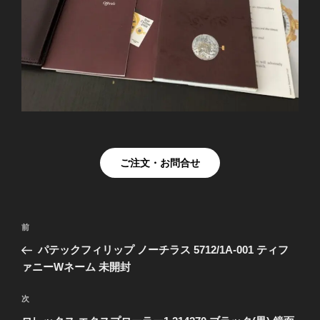
ご注文・お問合せ
投
前
前
稿
の
パテックフィリップ ノーチラス 5712/1A-001 ティフ
ナ
投
ァニーWネーム 未開封
ビ
稿
ゲ
次
次
の
ー