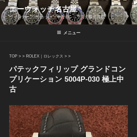
コ
エーウォッチ名古屋
ン
ヴィンテージロレックス・中古ロレックスの販売買取
テ
ン
ツ
メニュー
へ
ス
キ
TOP
> >
ROLEX｜ロレックス
> >
ッ
パテックフィリップ グランドコン
プ
プリケーション 5004P-030 極上中
古