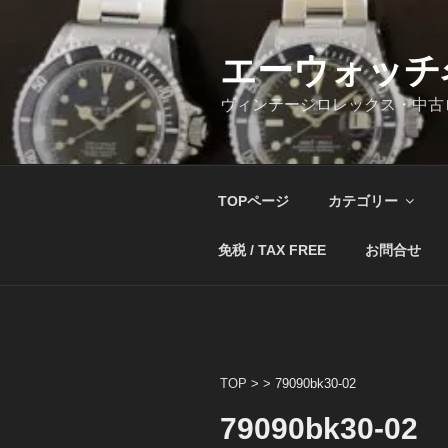
コ
ン
テ
エーウォッチ
ン
ヴィンテージロレックス・中古
ツ
へ
ス
キ
TOPページ
カテゴリー
ッ
プ
免税 / TAX FREE
お問合せ
TOP
> >
79090bk30-02
79090bk30-02