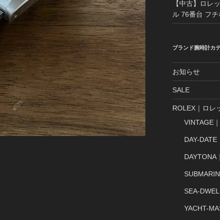
【中古】ロレック
ル 76番台 フ
ブランド腕時計カ
お知らせ
SALE
ROLEX｜ロレ
VINTAG
DAY-DA
DAYTON
SUBMAR
SEA-DW
YACHT-