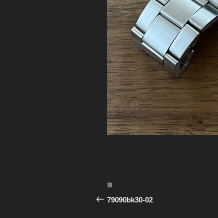
投
前
前
稿
の
79090bk30-02
投
ナ