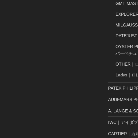
GMT-MA
EXPLOR
MILGAU
DATEJU
OYSTER
パーペチュ
OTHER｜
Ladys｜
PATEK PHI
AUDEMARS 
A. LANGE 
IWC｜アイダ
CARTIER｜