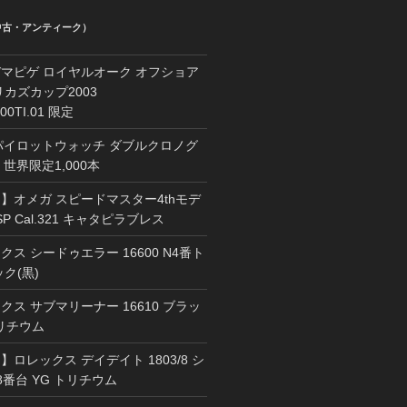
中古・アンティーク）
マピゲ ロイヤルオーク オフショア
カズカップ2003
000TI.01 限定
 パイロットウォッチ ダブルクロノグ
1 世界限定1,000本
】オメガ スピードマスター4thモデ
67SP Cal.321 キャタピラブレス
ス シードゥエラー 16600 N4番ト
ク(黒)
ス サブマリーナー 16610 ブラッ
トリチウム
ロレックス デイデイト 1803/8 シ
8番台 YG トリチウム