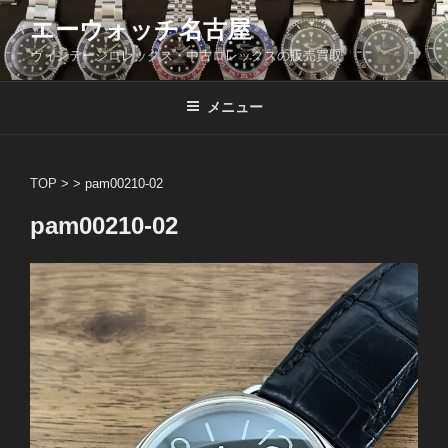
コ
エーウォッチ名古屋
ン
ヴィンテージロレックス・中古ロレックスの販売買取
テ
ン
ツ
メニュー
へ
ス
キ
TOP
> >
pam00210-02
ッ
pam00210-02
プ