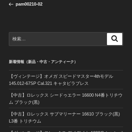
の
pam00210-02
ナ
投
ビ
稿
ゲ
ー
検
検
シ
索
索:
ョ
ン
新着情報（新品・中古・アンティーク）
【ヴィンテージ】オメガ スピードマスター4thモデル
145.012-67SP Cal.321 キャタピラブレス
【中古】ロレックス シードゥエラー 16600 N4番トリチウ
ム ブラック(黒)
【中古】ロレックス サブマリーナー 16610 ブラック(黒)
L3番 トリチウム