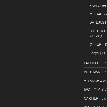
EXPLOR
MILGAU
DATEJU
OYSTER
パーペチュ
OTHER｜
Ladys｜
PATEK PHI
AUDEMARS 
A. LANGE 
IWC｜アイダ
CARTIER｜