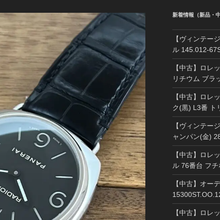
新着情報（新品・
【ヴィンテージ
ル 145.012-
【中古】ロレック
リチウム ブラッ
【中古】ロレック
ク(黒) L3番 
【ヴィンテージ】
ャンパン(金) 2
【中古】ロレック
ル 76番台 フ
【中古】オーデ
15300ST.OO.
【中古】ロレック