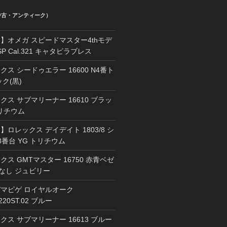
中古・アンティーク）
】オメガ スピードマスター4thモデ
67SP Cal.321 キャタピラブレス
ス シードゥエラー 16600 N4番ト
ク(黒)
ス サブマリーナー 16610 ブラッ
トリチウム
ロレックス デイデイト 1803/8 シ
8番台 YG トリチウム
ス GMTマスター 16750 赤青ベゼ
チなし ジュビリー
マピゲ ロイヤルオーク
1220ST.02 ブルー
ス サブマリーナー 16613 ブルー