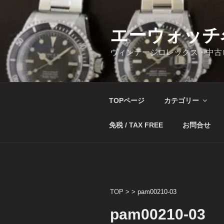
コ
ン
テ
エーウォッチ
ン
ヴィンテージロレックス・中古
ツ
へ
ス
キ
TOPページ
カテゴリー
ッ
プ
免税 / TAX FREE
お問合せ
TOP
> >
pam00210-03
pam00210-03