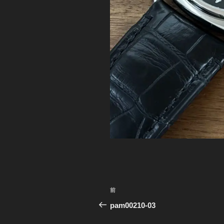
投
前
前
稿
の
pam00210-03
投
ナ