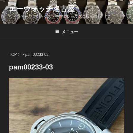
コ
エーウォッチ名古屋
ン
ヴィンテージロレックス・中古ロレックスの販売買取
テ
ン
ツ
メニュー
へ
ス
キ
TOP
> >
pam00233-03
ッ
pam00233-03
プ