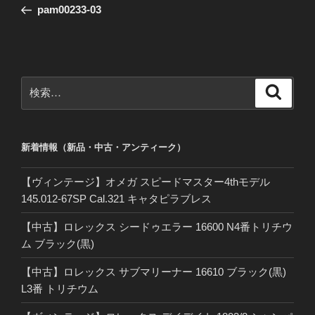
の
pam00233-03
ナ
投
ビ
稿
ゲ
ー
検
検
シ
索
索:
ョ
ン
新着情報（新品・中古・アンティーク）
【ヴィンテージ】オメガ スピードマスター4thモデル
145.012-67SP Cal.321 キャタピラブレス
【中古】ロレックス シードゥエラー 16600 N4番トリチウ
ム ブラック(黒)
【中古】ロレックス サブマリーナー 16610 ブラック(黒)
L3番 トリチウム