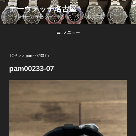
コ
エーウォッチ名古屋
ン
ヴィンテージロレックス・中古ロレックスの販売買取
テ
ン
ツ
メニュー
へ
ス
キ
TOP
> >
pam00233-07
ッ
pam00233-07
プ