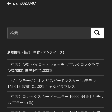
の
pam00233-07
ナ
投
ビ
稿
ゲ
ー
検
検
シ
索
索:
ョ
ン
新着情報（新品・中古・アンティーク）
【中古】IWC パイロットウォッチ ダブルクロノグラフ
IW378601 世界限定1,000本
【ヴィンテージ】オメガ スピードマスター4thモデル
145.012-67SP Cal.321 キャタピラブレス
【中古】ロレックス シードゥエラー 16600 N4番トリチウ
ム ブラック(黒)