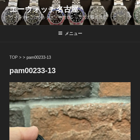
コ
エーウォッチ名古屋
ン
ヴィンテージロレックス・中古ロレックスの販売買取
テ
ン
ツ
メニュー
へ
ス
キ
TOP
> >
pam00233-13
ッ
pam00233-13
プ