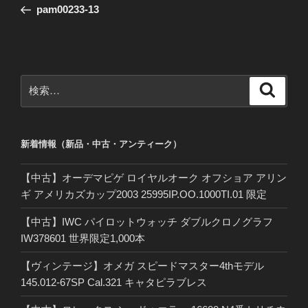
の
pam00233-13
ナ
投
ビ
稿
ゲ
ー
検
検
シ
索
索:
ョ
ン
新着情報（新品・中古・アンティーク）
【中古】オーデマピゲ ロイヤルオーク オフショア アリン
ギ アメリカズカップ2003 25995IP.OO.1000TI.01 限定
【中古】IWC パイロットウォッチ ダブルクロノグラフ
IW378601 世界限定1,000本
【ヴィンテージ】オメガ スピードマスター4thモデル
145.012-67SP Cal.321 キャタピラブレス