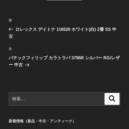
投
前
前
稿
の
ロレックス デイトナ 116520 ホワイト(白) Z番 SS 中
ナ
投
古
ビ
稿
ゲ
次
次
の
ー
パテックフィリップ カラトラバ 3796R シルバー RG/レザ
投
シ
ー 中古
稿
ョ
ン
検
検
索
索:
新着情報（新品・中古・アンティーク）