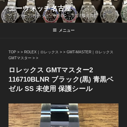
コ
エーウォッチ名古屋
ン
ヴィンテージロレックス・中古ロレックスの販売買取
テ
ン
ツ
メニュー
へ
ス
キ
TOP
> >
ROLEX｜ロレックス
> >
GMT-MASTER｜ロレックス
ッ
GMTマスター
> >
プ
ロレックス GMTマスター2
116710BLNR ブラック(黒) 青黒ベ
ゼル SS 未使用 保護シール