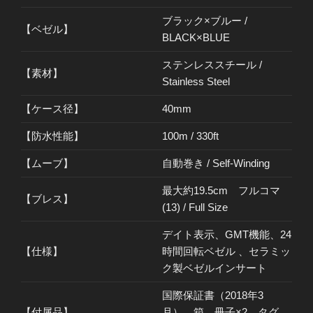
ブラック×ブルー /
【ベゼル】
BLACK×BLUE
ステンレススチール /
【素材】
Stainless Steel
【ケース径】
40mm
【防水性能】
100m / 330ft
【ムーブ】
自動巻き / Self-Winding
最大約19.5cm フルコマ
【ブレス】
(13) / Full Size
デイト表示、GMT機能、24
【仕様】
時間回転ベゼル 、セラミッ
ク製ベゼルインサート
国際保証書（2018年3
【付属品】
月）、箱、冊子×2、タグ